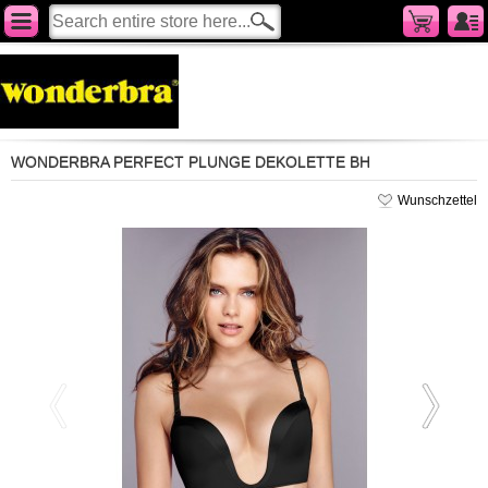
Cart
KATEGORIEN
Serien
BHs
Unterteile
WONDERBRA PERFECT PLUNGE DEKOLETTE BH
Fashion Secrets
Wunschzettel
Gutscheine
Sale %