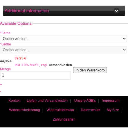
Additional information
Available Options:
*
Farbe
*
Größe
39,95 €
44,95 €
Inkl. 19% MwSt., zzgl.
Versandkosten
Menge
In den Warenkorb
+
-
Kontakt
Liefer- und Versandkosten
Unsere AGB's
Impressum
Widerrufsbelehrung
Widerrufsformular
Datenschutz
My Size
Zahlungsarten