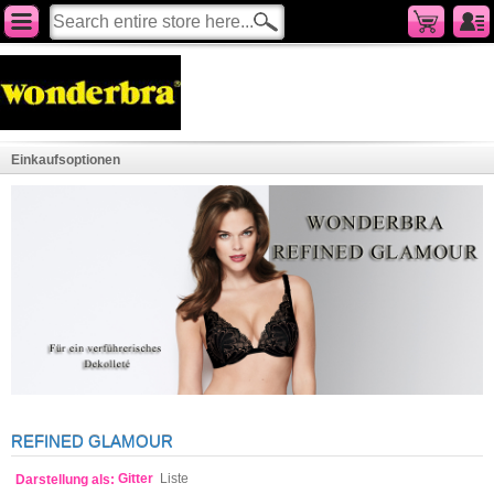
Cart
KATEGORIEN
Serien
Perfect Strapless New
Wonderbra Spirit
Einkaufsoptionen
Full Effect +2Cups
Ultimate Backless BH
Refined Strapless
Multiplunge Everyday
Perfect Strapless
Refined Glamour
Perfect Plunge
UP to DAY
REFINED GLAMOUR
BHs
Gitter
Liste
Darstellung als: